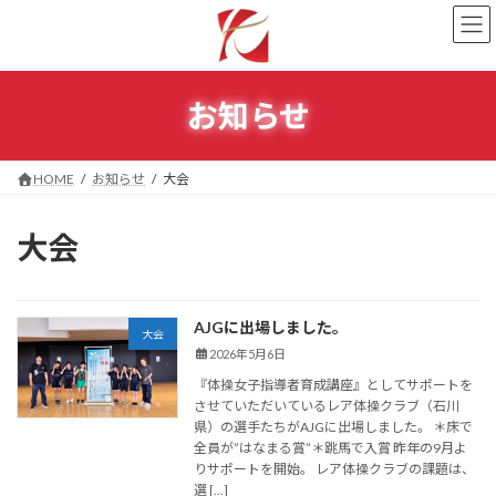
コ
ナ
ン
ビ
テ
ゲ
ン
ー
ツ
シ
お知らせ
へ
ョ
ス
ン
キ
に
HOME
お知らせ
大会
ッ
移
プ
動
大会
AJGに出場しました。
大会
2026年5月6日
『体操女子指導者育成講座』としてサポートを
させていただいているレア体操クラブ（石川
県）の選手たちがAJGに出場しました。 ＊床で
全員が”はなまる賞”＊跳馬で入賞 昨年の9月よ
りサポートを開始。 レア体操クラブの課題は、
選 […]