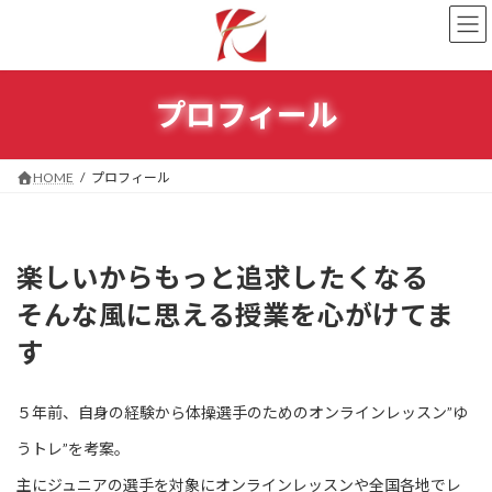
コ
ナ
ン
ビ
テ
ゲ
ン
ー
ツ
シ
プロフィール
へ
ョ
ス
ン
キ
に
HOME
プロフィール
ッ
移
プ
動
楽しいからもっと追求したくなる
そんな風に思える授業を心がけてま
す
５年前、自身の経験から体操選手のためのオンラインレッスン”ゆ
うトレ”を考案。
主にジュニアの選手を対象にオンラインレッスンや全国各地でレ