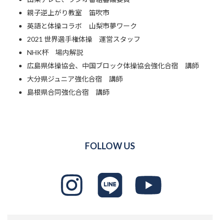
親子逆上がり教室 笛吹市
英語と体操コラボ 山梨市夢ワーク
2021 世界選手権体操 運営スタッフ
NHK杯 場内解説
広島県体操協会、中国ブロック体操協会強化合宿 講師
大分県ジュニア強化合宿 講師
島根県合同強化合宿 講師
FOLLOW US
美
ア
美
濃
イ
濃
部
コ
部
ゆ
ン
ゆ
う
リ
う
OLY
ン
オ
(YU
ク
リ
MINOBE)
ン