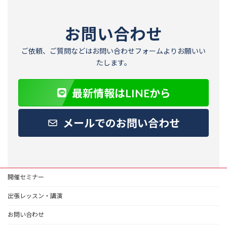
/
ピ
体
ア
操
ン
オ
に
お問い合わせ
ン
学
ラ
ぶ
イ
体
ご依頼、ご質問などはお問い合わせフォームよりお願いい
ン
操
ス
たします。
の
ク
基
ー
礎
ル
【ゆ
最新情報はLINEから
う
ト
レ】
メールでのお問い合わせ
開催セミナー
出張レッスン・講演
お問い合わせ