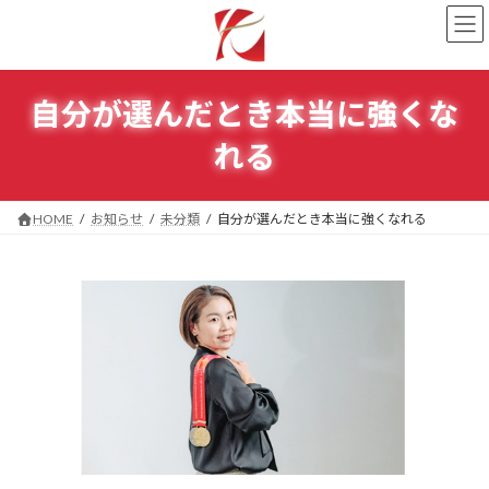
コ
ナ
ン
ビ
テ
ゲ
ン
ー
ツ
シ
自分が選んだとき本当に強くな
へ
ョ
ス
ン
れる
キ
に
ッ
移
プ
動
HOME
お知らせ
未分類
自分が選んだとき本当に強くなれる