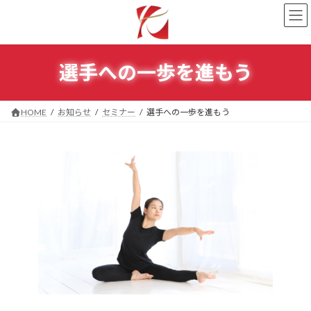
コ
ナ
ン
ビ
テ
ゲ
ン
ー
ツ
シ
選手への一歩を進もう
へ
ョ
ス
ン
キ
に
HOME
お知らせ
セミナー
選手への一歩を進もう
ッ
移
プ
動