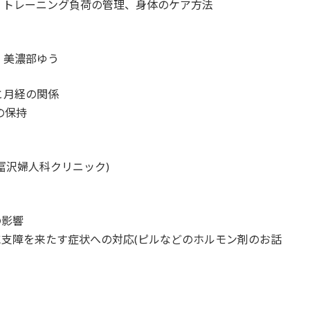
、トレーニング負荷の管理、身体のケア方法
 美濃部ゆう
と月経の関係
の保持
冨沢婦人科クリニック)
の影響
に支障を来たす症状への対応(ピルなどのホルモン剤のお話