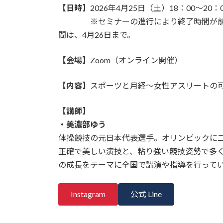
【日時】
2026年4月25日（土）18：00～20：
※セミナーの進行により終了時間が前後す
間は、4月26日まで。
【会場】
Zoom（オンライン開催）
【内容】
スポーツと月経〜女性アスリートの
【講師】
・美濃部ゆう
体操競技の元日本代表選手。オリンピックに
正確で美しい演技と、粘り強い競技姿勢で多
の成長をテーマに全国で講演や指導を行って
Instagram
公式 Line