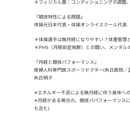
＊フィジカル面：コンディショニングの調整
『競技特性による問題』
体操元日本代表・体操オンライスクール代表
＊体操選手は無月経になりやすい？体重管理
＊PMS（月経前症候群）との闘い、メンタル
『月経と競技パフォーマンス』
産婦人科専門医スポーツドクター(糸氏医院／
糸氏明子
✳︎エネルギー不足による無月経に伴う身体へ
✳︎月経がある場合の、競技パパフォーマンス
も含む)