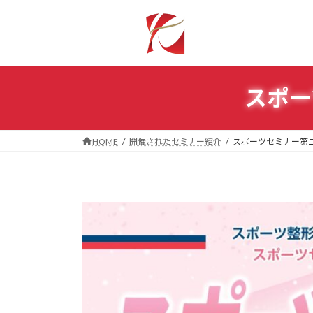
コ
ナ
ン
ビ
テ
ゲ
ン
ー
ツ
シ
スポー
へ
ョ
ス
ン
キ
に
ッ
移
HOME
開催されたセミナー紹介
スポーツセミナー第
プ
動